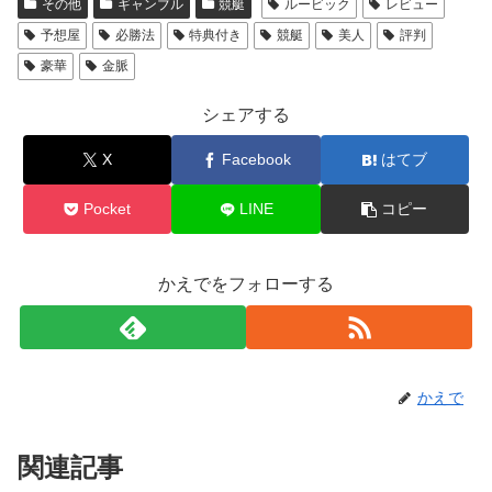
その他
ギャンブル
競艇
ルービック
レビュー
予想屋
必勝法
特典付き
競艇
美人
評判
豪華
金脈
シェアする
X
Facebook
はてブ
Pocket
LINE
コピー
かえでをフォローする
かえで
関連記事