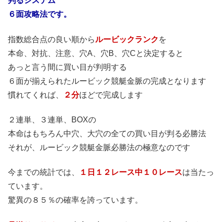
判るシステム
６面攻略法です。
指数総合点の良い順から
ルービックランク
を
本命、対抗、注意、穴A、穴B、穴Cと決定すると
あっと言う間に買い目が判明する
６面が揃えられたルービック競艇金脈の完成となります
慣れてくれば、
２分
ほどで完成します
２連単、３連単、BOXの
本命はもちろん中穴、大穴の全ての買い目が判る必勝法
それが、ルービック競艇金脈必勝法の極意なのです
今までの統計では、
１日１２レース中１０レース
は当たっ
ています。
驚異の８５％の確率を誇っています。