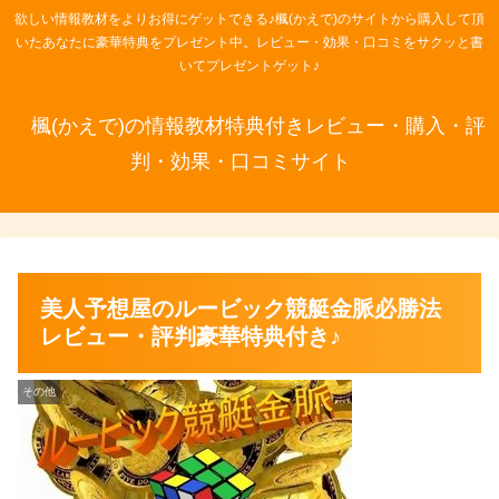
欲しい情報教材をよりお得にゲットできる♪楓(かえで)のサイトから購入して頂
いたあなたに豪華特典をプレゼント中。レビュー・効果・口コミをサクッと書
いてプレゼントゲット♪
楓(かえで)の情報教材特典付きレビュー・購入・評
判・効果・口コミサイト
美人予想屋のルービック競艇金脈必勝法
レビュー・評判豪華特典付き♪
その他