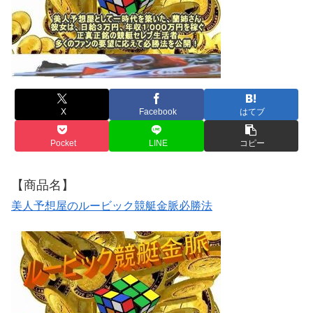
X
Facebook
はてブ
Pocket
LINE
コピー
【商品名】
美人予想屋のルービック競艇金脈必勝法