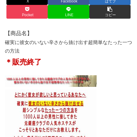
X
Facebook
はてブ
Pocket
LINE
コピー
【商品名】
確実に彼女のいない辛さから抜け出す超簡単なたった一つ
の方法
＊販売終了