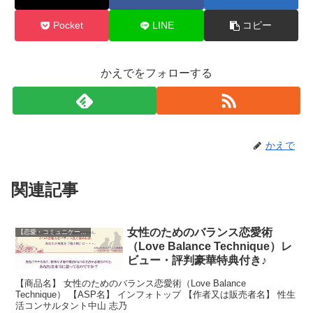
Pocket
LINE
コピー
かえでをフォローする
かえで
関連記事
女性のためのバランス恋愛術
【恋愛・コミュニケーション】
（Love Balance Technique）レ
ビュー・評判豪華特典付き♪
【商品名】 女性のためのバランス恋愛術（Love Balance
Technique） 【ASP名】 インフォトップ 【作者又は販売者名】 性生
活コンサルタント中山 志乃