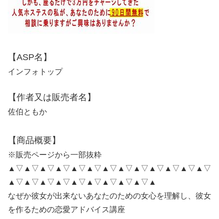
【ASP名】
インフォトップ
【作者又は販売者名】
佐伯ともか
【商品概要】
※販売ページから一部抜粋
▲▽▲▽▲▽▲▽▲▽▲▽▲▽▲▽▲▽▲▽▲▽▲▽▲▽
▲▽▲▽▲▽▲▽▲▽▲▽▲▽▲▽▲▽▲
なぜか彼女が出来ないあなたのための女心を理解し、彼女
を作るための恋愛アドバイス講座