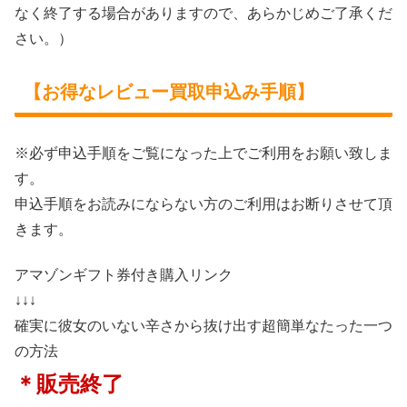
なく終了する場合がありますので、あらかじめご了承くだ
さい。）
【お得なレビュー買取申込み手順】
※必ず申込手順をご覧になった上でご利用をお願い致しま
す。
申込手順をお読みにならない方のご利用はお断りさせて頂
きます。
アマゾンギフト券付き購入リンク
↓↓↓
確実に彼女のいない辛さから抜け出す超簡単なたった一つ
の方法
＊販売終了