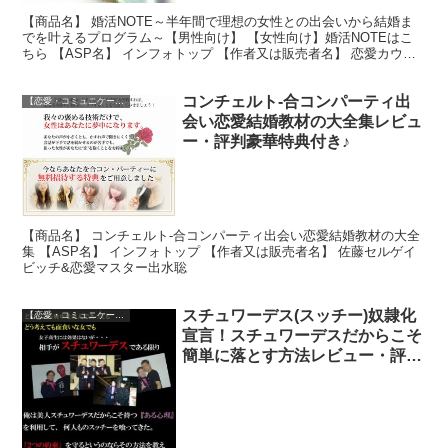
【商品名】 婚活NOTE～半年間で理想の女性との出会いから結婚ま
でを叶えるプログラム～【男性向け】 【女性向け】婚活NOTEはこ
ちら 【ASP名】 インフォトップ 【作者又は販売者名】 恋愛カウン
セラー 上岡史奈&恋愛家 出水聡
コンチェルト-合コンパーティ出
【恋愛・コミュニケーション】
会い恋愛結婚教材の大全集レビュ
ー・評判豪華特典付き♪
【商品名】 コンチェルト-合コンパーティ出会い恋愛結婚教材の大全
集 【ASP名】 インフォトップ 【作者又は販売者名】 佐藤セルゲイ
ビッチ&恋愛マスター出水聡
スチュワーデス(スッチー)奴隷化
【恋愛・コミュニケーション】
宣言！スチュワーデスだからこそ
簡単に落とす方法レビュー・評判
豪華特典付き♪