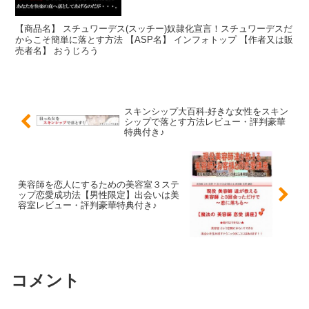
【商品名】 スチュワーデス(スッチー)奴隷化宣言！スチュワーデスだ
からこそ簡単に落とす方法 【ASP名】 インフォトップ 【作者又は販
売者名】 おうじろう
スキンシップ大百科-好きな女性をスキン
シップで落とす方法レビュー・評判豪華
特典付き♪
美容師を恋人にするための美容室３ステ
ップ恋愛成功法【男性限定】出会いは美
容室レビュー・評判豪華特典付き♪
コメント