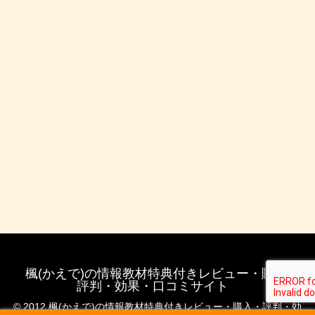
楓(かえで)の情報教材特典付きレビュー・購入・
評判・効果・口コミサイト
© 2012 楓(かえで)の情報教材特典付きレビュー・購入・評判・効