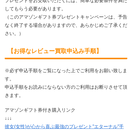
プレゼントをお受取いただくには、簡単な必要条件を満た
してもらう必要があります。
（このアマゾンギフト券プレゼントキャンペーンは、予告
なく終了する場合がありますので、あらかじめご了承くだ
さい。）
【お得なレビュー買取申込み手順】
※必ず申込手順をご覧になった上でご利用をお願い致しま
す。
申込手順をお読みにならない方のご利用はお断りさせて頂
きます。
アマゾンギフト券付き購入リンク
↓↓↓
彼女(女性)が心から喜ぶ最強のプレゼント”エターナル”手