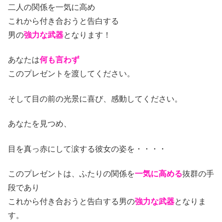
二人の関係を一気に高め
これから付き合おうと告白する
男の
強力な武器
となります！
あなたは
何も言わず
このプレゼントを渡してください。
そして目の前の光景に喜び、感動してください。
あなたを見つめ、
目を真っ赤にして涙する彼女の姿を・・・・
このプレゼントは、ふたりの関係を
一気に高める
抜群の手
段であり
これから付き合おうと告白する男の
強力な武器
となりま
す。