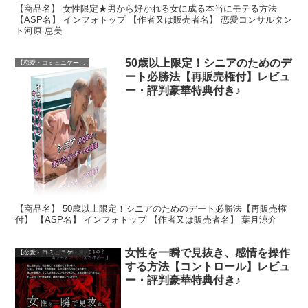
【商品名】 女性限定★男から好かれる女に成る本当にモテる方法
【ASP名】 インフォトップ 【作者又は販売者名】 恋愛コンサルタン
ト河原 恵美
50歳以上限定！シニアのためのデ
【恋愛・コミュニケーション】
ート必勝法【再販売権付】レビュ
ー・評判豪華特典付き♪
【商品名】 50歳以上限定！シニアのためのデート必勝法【再販売権
付】 【ASP名】 インフォトップ 【作者又は販売者名】 葉月涼介
女性を一瞬で見抜き、感情を操作
【恋愛・コミュニケーション】
する方法【コントロール】レビュ
ー・評判豪華特典付き♪