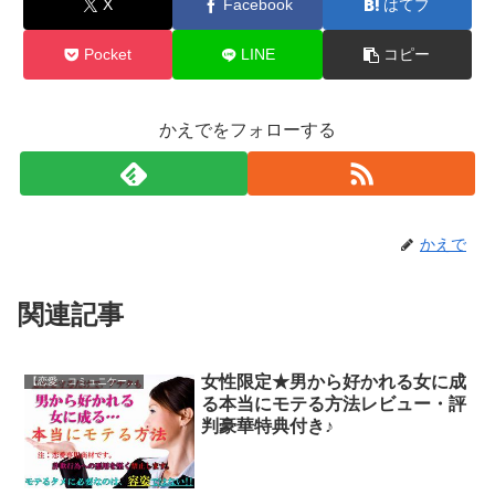
X
Facebook
はてブ
Pocket
LINE
コピー
かえでをフォローする
かえで
関連記事
女性限定★男から好かれる女に成
【恋愛・コミュニケーション】
る本当にモテる方法レビュー・評
判豪華特典付き♪