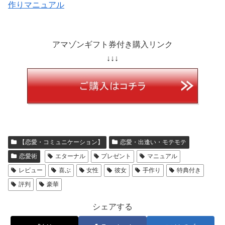
作りマニュアル
アマゾンギフト券付き購入リンク
↓↓↓
【恋愛・コミュニケーション】
恋愛・出逢い・モテモテ
恋愛術
エターナル
プレゼント
マニュアル
レビュー
喜ぶ
女性
彼女
手作り
特典付き
評判
豪華
シェアする