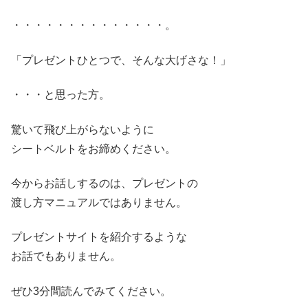
・・・・・・・・・・・・・・。
「プレゼントひとつで、そんな大げさな！」
・・・と思った方。
驚いて飛び上がらないように
シートベルトをお締めください。
今からお話しするのは、プレゼントの
渡し方マニュアルではありません。
プレゼントサイトを紹介するような
お話でもありません。
ぜひ3分間読んでみてください。