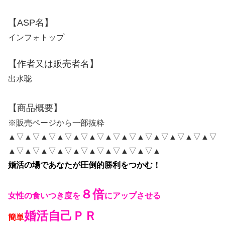
【ASP名】
インフォトップ
【作者又は販売者名】
出水聡
【商品概要】
※販売ページから一部抜粋
▲▽▲▽▲▽▲▽▲▽▲▽▲▽▲▽▲▽▲▽▲▽▲▽▲▽
▲▽▲▽▲▽▲▽▲▽▲▽▲▽▲▽▲▽▲
婚活の場であなたが圧倒的勝利をつかむ！
８倍
女性の食いつき度を
にアップさせる
婚活自己ＰＲ
簡単