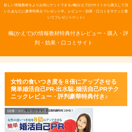
欲しい情報教材をよりお得にゲットできる♪楓(かえで)のサイトから購入して頂
いたあなたに豪華特典をプレゼント中。レビュー・効果・口コミをサクッと書
いてプレゼントゲット♪
楓(かえで)の情報教材特典付きレビュー・購入・評
判・効果・口コミサイト
女性の食いつき度を８倍にアップさせる
簡単婚活自己PR-出水聡-婚活自己PRテク
ニックレビュー・評判豪華特典付き♪
【恋愛・コミュニケーション】