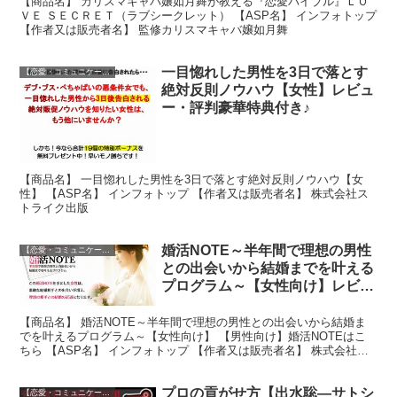
【商品名】 カリスマキャバ嬢如月舞が教える『恋愛バイブル』ＬＯ
ＶＥ ＳＥＣＲＥＴ（ラブシークレット） 【ASP名】 インフォトップ
【作者又は販売者名】 監修カリスマキャバ嬢如月舞
一目惚れした男性を3日で落とす
【恋愛・コミュニケーション】
絶対反則ノウハウ【女性】レビュ
ー・評判豪華特典付き♪
【商品名】 一目惚れした男性を3日で落とす絶対反則ノウハウ【女
性】 【ASP名】 インフォトップ 【作者又は販売者名】 株式会社ス
トライク出版
婚活NOTE～半年間で理想の男性
【恋愛・コミュニケーション】
との出会いから結婚までを叶える
プログラム～【女性向け】レビュ
ー・評判豪華特典付き♪
【商品名】 婚活NOTE～半年間で理想の男性との出会いから結婚ま
でを叶えるプログラム～【女性向け】 【男性向け】婚活NOTEはこ
ちら 【ASP名】 インフォトップ 【作者又は販売者名】 株式会社
White Root
プロの貢がせ方【出水聡―サトシ
【恋愛・コミュニケーション】