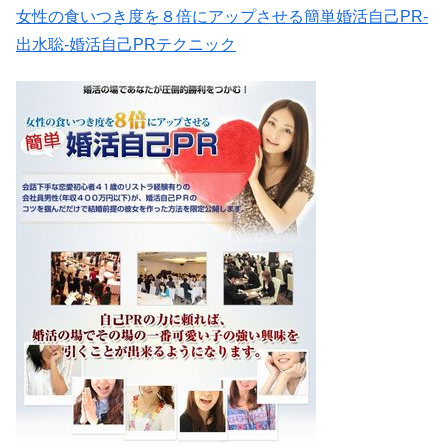
女性の食いつき度を８倍にアップさせる簡単婚活自己PR-
出水聡-婚活自己PRテクニック