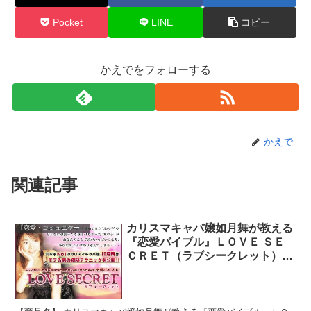
Pocket
LINE
コピー
かえでをフォローする
かえで
関連記事
カリスマキャバ嬢如月舞が教える
【恋愛・コミュニケーション】
『恋愛バイブル』ＬＯＶＥ ＳＥ
ＣＲＥＴ（ラブシークレット）レ
ビュー・評判豪華特典付き♪