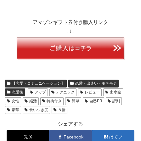
アマゾンギフト券付き購入リンク
↓↓↓
【恋愛・コミュニケーション】
恋愛・出逢い・モテモテ
恋愛術
アップ
テクニック
レビュー
出水聡
女性
婚活
特典付き
簡単
自己PR
評判
豪華
食いつき度
８倍
シェアする
X
Facebook
はてブ