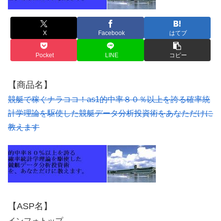
X
Facebook
はてブ
Pocket
LINE
コピー
【商品名】
競艇で稼ぐナラココ！as1的中率８０％以上を誇る確率統
計学理論を駆使した競艇データ分析投資術をあなただけに
教えます
【ASP名】
インフォトップ