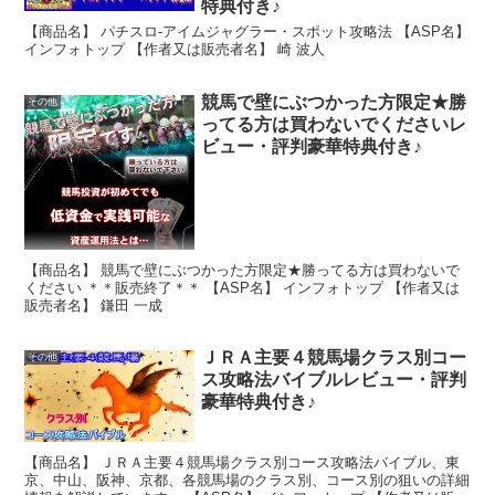
特典付き♪
【商品名】 パチスロ-アイムジャグラー・スポット攻略法 【ASP名】
インフォトップ 【作者又は販売者名】 崎 波人
競馬で壁にぶつかった方限定★勝
その他
ってる方は買わないでくださいレ
ビュー・評判豪華特典付き♪
【商品名】 競馬で壁にぶつかった方限定★勝ってる方は買わないで
ください ＊＊販売終了＊＊ 【ASP名】 インフォトップ 【作者又は
販売者名】 鎌田 一成
ＪＲＡ主要４競馬場クラス別コー
その他
ス攻略法バイブルレビュー・評判
豪華特典付き♪
【商品名】 ＪＲＡ主要４競馬場クラス別コース攻略法バイブル、東
京、中山、阪神、京都、各競馬場のクラス別、コース別の狙いの詳細