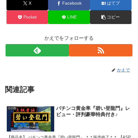
X
Facebook
はてブ
Pocket
LINE
コピー
かえでをフォローする
かえで
関連記事
パチンコ黄金率『碧い登龍門』レ
その他
ビュー・評判豪華特典付き♪
【商品名】 パチンコ黄金率『碧い登龍門』 ＊＊販売終了＊＊ 【ASP