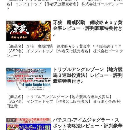
名】 インフォトップ 【作者又は販売者名】 株式会社ゴールデンレー
ト
牙狼 魔戒閃騎 鋼攻略★ｂｙ黄
その他
金率レビュー・評判豪華特典付き
♪
【商品名】 牙狼 魔戒閃騎 鋼攻略★ｂｙ黄金率 ＊＊販売終了＊＊
【ASP名】 インフォトップ 【作者又は販売者名】 株式会社ゴールデ
ンレート
トリプルアングルゾーン【地方競
その他
馬３連単投資法】レビュー・評判
豪華特典付き♪
【商品名】 トリプルアングルゾーン【地方競馬３連単投資法】
【ASP名】 インフォトップ 【作者又は販売者名】 まうまう企画 松
田道貴
パチスロ-アイムジャグラー・ス
その他
ポット攻略法レビュー・評判豪華