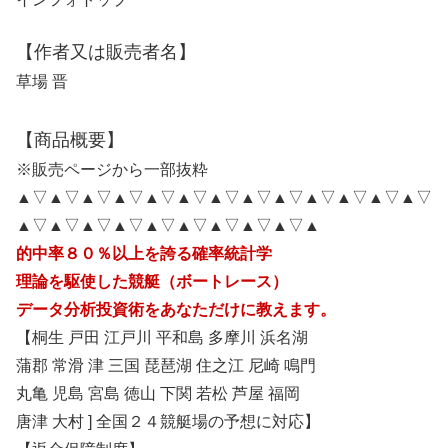
【作者又は販売者名】
草場 晋
【商品概要】
※販売ページから一部抜粋
▲▽▲▽▲▽▲▽▲▽▲▽▲▽▲▽▲▽▲▽▲▽▲▽▲▽
▲▽▲▽▲▽▲▽▲▽▲▽▲▽▲▽▲▽▲
的中率８０％以上を誇る確率統計学
理論を駆使した競艇（ボートレース）
データ分析投資術をあなただけに教えます。
【桐生 戸田 江戸川 平和島 多摩川 浜名湖
蒲郡 常滑 津 三国 琵琶湖 住之江 尼崎 鳴門
丸亀 児島 宮島 徳山 下関 若松 芦屋 福岡
唐津 大村 ] 全国２４競艇場の予想に対応】