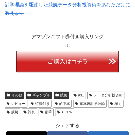
計学理論を駆使した競艇データ分析投資術をあなただけに
教えます
アマゾンギフト券付き購入リンク
↓↓↓
その他
ギャンブル
競艇
as1
データ分析投資術
レビュー
特典付き
的中率
確率統計学理論
稼ぐ
競艇
評判
豪華
８０％
シェアする