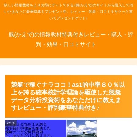
欲しい情報教材をよりお得にゲットできる♪楓(かえで)のサイトから購入して頂
いたあなたに豪華特典をプレゼント中。レビュー・効果・口コミをサクッと書
いてプレゼントゲット♪
楓(かえで)の情報教材特典付きレビュー・購入・評
判・効果・口コミサイト
競艇で稼ぐナラココ！as1的中率８０％以
上を誇る確率統計学理論を駆使した競艇
データ分析投資術をあなただけに教えま
すレビュー・評判豪華特典付き♪
その他