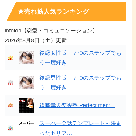
★売れ筋人気ランキング
infotop【恋愛・コミュニケーション】
2026年8月8日（土）更新
復縁女性版 ７つのステップでも
う一度好き…
復縁男性版 ７つのステップでも
う一度好き…
後藤孝規恋愛塾 Perfect men'…
スーパー会話テンプレート～決ま
ったセリフ…