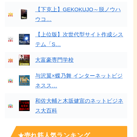
【下克上】GEKOKUJO～脱ノウハ
ウコ…
【上位版】次世代型サイト作成シス
テム「S…
大富豪専門学校
与沢翼×蝶乃舞 インターネットビジ
ネスス…
和佐大輔と木坂健宣のネットビジネ
ス大百科
★売れ筋人気ランキング