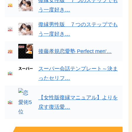
復縁女性版 ７つのステップでも
う一度好き…
復縁男性版 ７つのステップでも
う一度好き…
後藤孝規恋愛塾 Perfect men'…
スーパー会話テンプレート～決ま
ったセリフ…
【女性版復縁マニュアル】よりを
戻す復活愛…