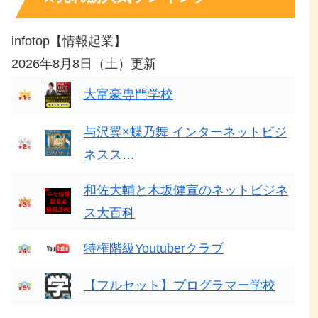
infotop【情報起業】
2026年8月8日（土）更新
大富豪専門学校
与沢翼×蝶乃舞 インターネットビジ
ネスス…
和佐大輔と木坂健宣のネットビジネ
ス大百科
特権階級Youtuberクラブ
【フルセット】プログラマー学校