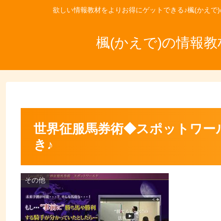
欲しい情報教材をよりお得にゲットできる♪楓(かえで
楓(かえで)の情報
世界征服馬券術◆スポットワー
き♪
その他