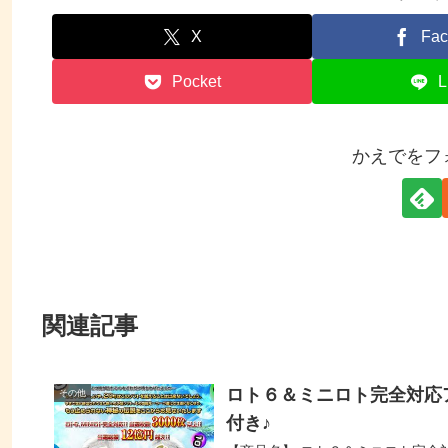
X
Fac
Pocket
L
かえでをフ
関連記事
ロト６＆ミニロト完全対応ア
その他
付き♪