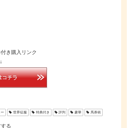
券付き購入リンク
↓
ュー
世界征服
特典付き
評判
豪華
馬券術
アする