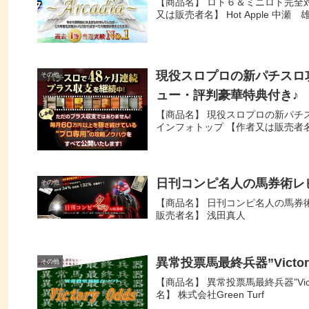
【商品名】 ロト６＆ミニロト完全対応
又は販売者名】 Hot Apple 中瀬 
現役スロプロの新パチスロ
その他
ュー・評判豪華特典付き♪
【商品名】 現役スロプロの新パチス
インフォトップ 【作者又は販売者
日刊コンピ名人の馬券術レ
その他
【商品名】 日刊コンピ名人の馬券術
販売者名】 浅田真人
異常投票馬最終兵器”Victo
その他
【商品名】 異常投票馬最終兵器”Vict
名】 株式会社Green Turf