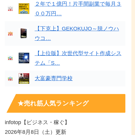
２年で１億円！片手間副業で毎月３
００万円…
【下克上】GEKOKUJO～脱ノウハ
ウコ…
【上位版】次世代型サイト作成シス
テム「S…
大富豪専門学校
★売れ筋人気ランキング
infotop【ビジネス・稼ぐ】
2026年8月8日（土）更新