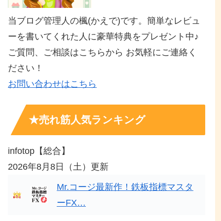
当ブログ管理人の楓(かえで)です。簡単なレビュ
ーを書いてくれた人に豪華特典をプレゼント中♪
ご質問、ご相談はこちらから お気軽にご連絡く
ださい！
お問い合わせはこちら
★売れ筋人気ランキング
infotop【総合】
2026年8月8日（土）更新
Mr.コージ最新作！鉄板指標マスタ
ーFX…