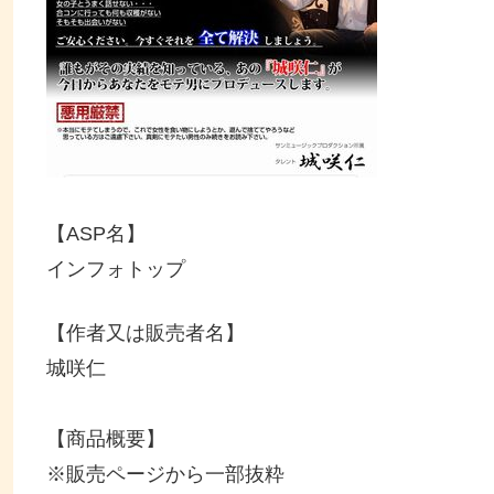
【ASP名】
インフォトップ
【作者又は販売者名】
城咲仁
【商品概要】
※販売ページから一部抜粋