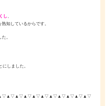
くし
、
を熟知しているからです。
した。
とにしました。
▲▽▲▽▲▽▲▽▲▽▲▽▲▽▲▽▲▽▲▽▲▽