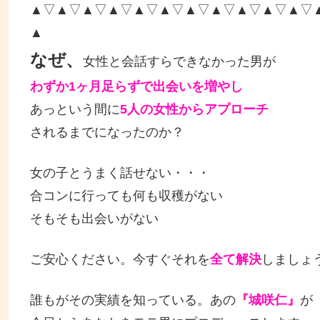
▲▽▲▽▲▽▲▽▲▽▲▽▲▽▲▽▲▽▲▽▲▽
▲
なぜ、
女性と会話すらできなかった男が
わずか1ヶ月足らずで出会いを増やし
あっという間に
5人の女性からアプローチ
されるまでになったのか？
女の子とうまく話せない・・・
合コンに行っても何も収穫がない
そもそも出会いがない
ご安心ください。今すぐそれを
全て解決
しましょ
誰もがその実績を知っている。あの
『城咲仁』
が