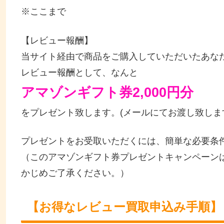
※ここまで
【レビュー報酬】
当サイト経由で商品をご購入していただいたあな
レビュー報酬として、なんと
アマゾンギフト券2,000円分
をプレゼント致します。(メールにてお渡し致しま
プレゼントをお受取いただくには、簡単な必要条
（このアマゾンギフト券プレゼントキャンペーン
かじめご了承ください。）
【お得なレビュー買取申込み手順】