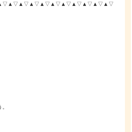
▲▽▲▽▲▽▲▽▲▽▲▽▲▽▲▽▲▽▲▽▲▽
う。