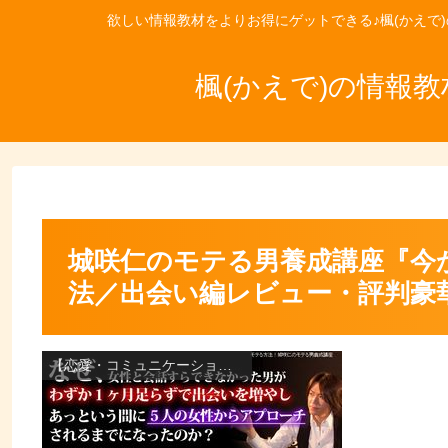
欲しい情報教材をよりお得にゲットできる♪楓(かえで
楓(かえで)の情報
城咲仁のモテる男養成講座『今
法／出会い編レビュー・評判豪
【恋愛・コミュニケーション】