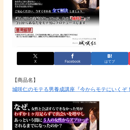
X
Facebook
はてブ
【商品名】
城咲仁のモテる男養成講座『今からモテにいくぞ