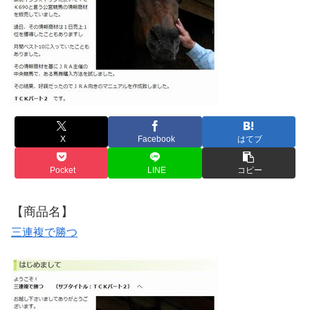
X
Facebook
はてブ
Pocket
LINE
コピー
【商品名】
三連複で勝つ