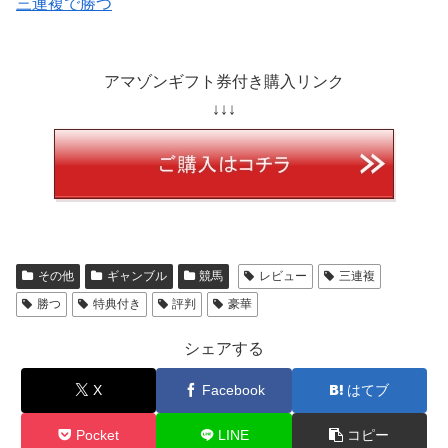
三連複で勝つ
アマゾンギフト券付き購入リンク
↓↓↓
その他
ギャンブル
競馬
レビュー
三連複
勝つ
特典付き
評判
豪華
シェアする
X
Facebook
はてブ
Pocket
LINE
コピー