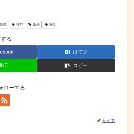
競馬
評判
豪華
限定
アする
ebook
はてブ
INE
コピー
ォローする
かえで