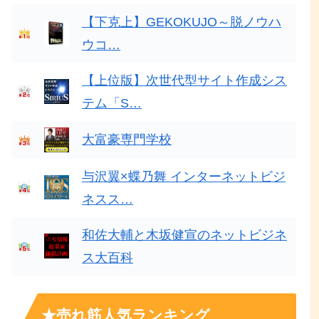
【下克上】GEKOKUJO～脱ノウハ
ウコ…
【上位版】次世代型サイト作成シス
テム「S…
大富豪専門学校
与沢翼×蝶乃舞 インターネットビジ
ネスス…
和佐大輔と木坂健宣のネットビジネ
ス大百科
★売れ筋人気ランキング