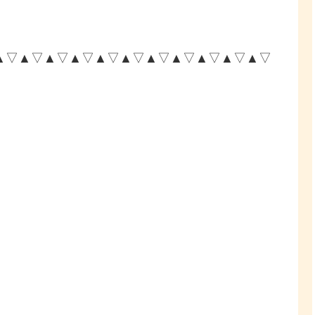
▲▽▲▽▲▽▲▽▲▽▲▽▲▽▲▽▲▽▲▽▲▽