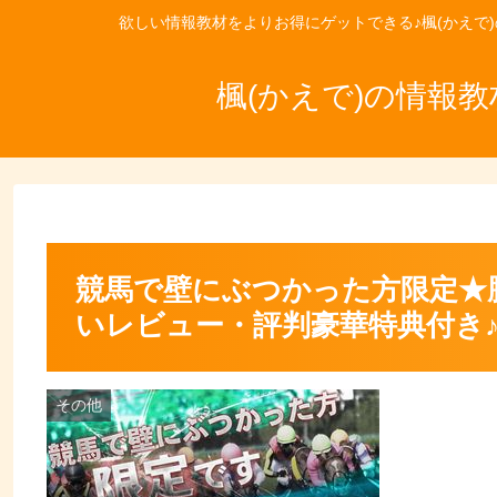
欲しい情報教材をよりお得にゲットできる♪楓(かえで
楓(かえで)の情報
競馬で壁にぶつかった方限定★
いレビュー・評判豪華特典付き
その他