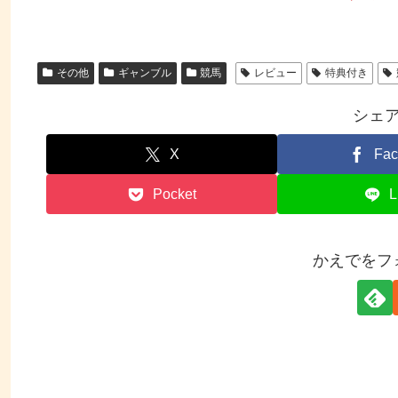
その他
ギャンブル
競馬
レビュー
特典付き
シェ
X
Fac
Pocket
L
かえでをフ