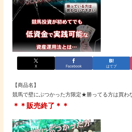
X
Facebook
はてブ
【商品名】
競馬で壁にぶつかった方限定★勝ってる方は買わ
＊＊販売終了＊＊