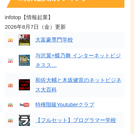
infotop【情報起業】
2026年8月7日（金）更新
大富豪専門学校
与沢翼×蝶乃舞 インターネットビジ
ネスス…
和佐大輔と木坂健宣のネットビジネ
ス大百科
特権階級Youtuberクラブ
【フルセット】プログラマー学校