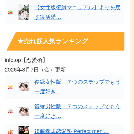
【女性版復縁マニュアル】よりを戻
す復活愛…
★売れ筋人気ランキング
infotop【恋愛術】
2026年8月7日（金）更新
復縁女性版 ７つのステップでもう
一度好き…
復縁男性版 ７つのステップでもう
一度好き…
後藤孝規恋愛塾 Perfect men'…