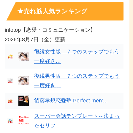
★売れ筋人気ランキング
infotop【恋愛・コミュニケーション】
2026年8月7日（金）更新
復縁女性版 ７つのステップでもう
一度好き…
復縁男性版 ７つのステップでもう
一度好き…
後藤孝規恋愛塾 Perfect men'…
スーパー会話テンプレート～決まっ
たセリフ…