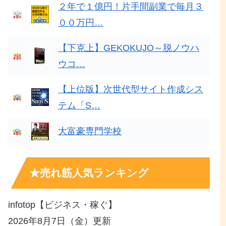
２年で１億円！片手間副業で毎月３
００万円…
【下克上】GEKOKUJO～脱ノウハ
ウコ…
【上位版】次世代型サイト作成シス
テム「S…
大富豪専門学校
★売れ筋人気ランキング
infotop【ビジネス・稼ぐ】
2026年8月7日（金）更新